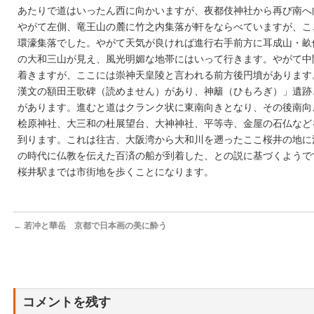
あたりで道はいったん西に向かいますが、夜都伎神社から再び南へ
やがて左側、竜王山の麓に竹之内集落が軒をならべていますが、こ
環濠集落でした。やがて天気が良ければ進行右手前方に耳成山・畝
の大和三山が見え、風光明媚な地帯にはいって行きます。やがて中
着きますが、ここには崇神天皇陵と言われる前方後円墳があります
漢文の額田王歌碑（読めません）があり、神籬（ひもろぎ）」遺跡
があります。進むと道はクランク状に東南向きとなり、その後南向
桧原神社、大三和の杜展望台、大神神社、平等寺、金屋の石仏など
到ります。これは往古、大阪湾から大和川を遡ったここ桜井の地に
の時代に仏教を伝えた百済の船が到着した、との説に基づくようで
桜井駅までは市街地を歩くことになります。
←
若冲と華岳 京都で日本画の美に酔う
コメントを残す