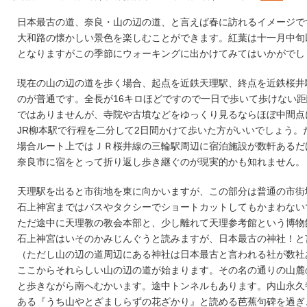
日本最古の道、奈良・山の辺の道、と言えば春に訪れるイメージで
大和路の懐かしい景色を楽しむことができます。紅葉は十一月中旬
となりますがこの季節にウォーキングに出かけてみてはいかがでし
現在の山の辺の道を歩く場合、起点を近鉄天理駅、終点を近鉄桜井
のが普通です。全長が16キロほどですので一日で歩いて歩けない距
ではありませんが、寺院や古墳などをゆっくり見るならほぼ中間点
JR柳本駅で行程を二分して2日間かけて歩いた方がいいでしょう。
場合ルート上ではＪＲ桜井線の三輪駅周辺に宿泊施設が数軒あるだ
奈良市に宿をとって折り返し歩き継ぐのが現実的かも知れません。
天理駅を出ると市街地を東に向かいますが、この部分は普通の市街
石上神宮まではバスやタクシーでショートカットしてもかまわない
ただ途中に天理教の教会本部と、少し離れて天理参考館という博物
石上神宮はいそのかみじんぐうと読みますが、日本最古の神社！と
（ただし山の辺の道周辺にある神社は日本最古と言われる社が数社
ここからそれらしい山の辺の道が始まります。その名の通りの山麓
と歩きながら南へむかいます。途中トンネルもあります。内山永久
ある『うち山やとざましらずの花ざかり』と読める芭蕉句碑を過ぎ