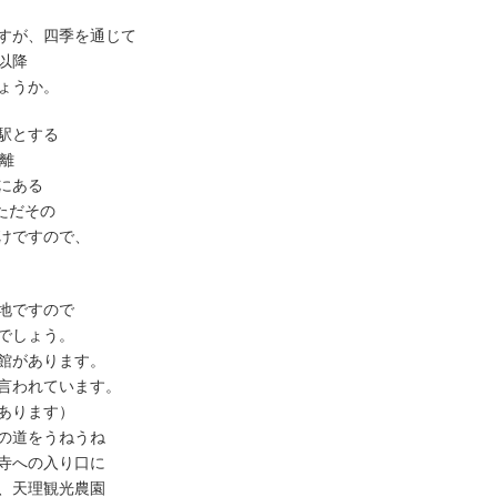
すが、四季を通じて
以降
ょうか。
駅とする
離
にある
ただその
けですので、
地ですので
でしょう。
館があります。
言われています。
あります）
の道をうねうね
寺への入り口に
、天理観光農園